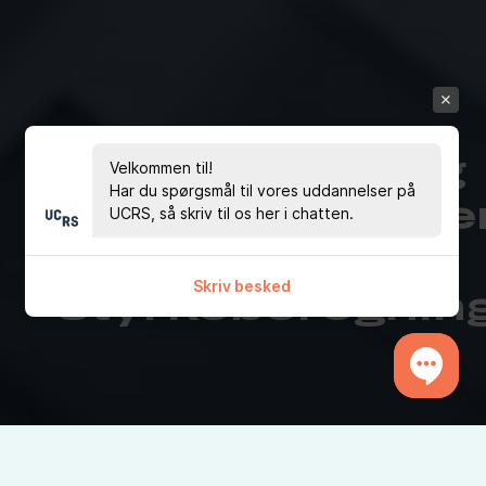
Bæredygtig
Velkommen til!
Har du spørgsmål til vores uddannelser på
materialereduce
UCRS, så skriv til os her i chatten.
ved brug af
Skriv besked
styrkeberegnin