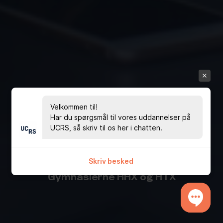
Eksamen og
Velkommen til!
prøver
Har du spørgsmål til vores uddannelser på
UCRS, så skriv til os her i chatten.
Find alt hvad der er værd at vide om
Skriv besked
eksamen og prøver på UCRS
Gymnasierne HHX og HTX