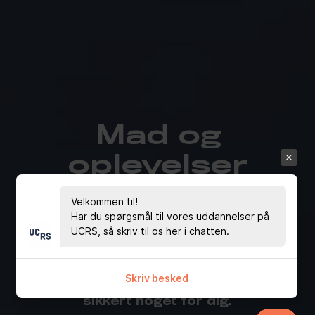
Mad og
oplevelser
Velkommen til!
Kan du forestille dig en hverdag, hvor
Har du spørgsmål til vores uddannelser på
du skal arbejde med mad og
UCRS, så skriv til os her i chatten.
fødevarer samt erhverve dig viden
omkring ernæring og sundhed? Så er
Skriv besked
grundforløbet Mad og oplevelser helt
sikkert noget for dig.