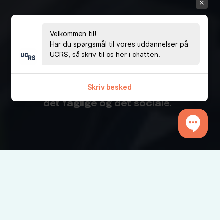
Velkommen til!
Studie­rejser
Har du spørgsmål til vores uddannelser på
UCRS, så skriv til os her i chatten.
På gymnasiet HHX Ringkøbing rejser vi
Skriv besked
ofte. Vi prioriterer på rejserne både
det faglige og det sociale.