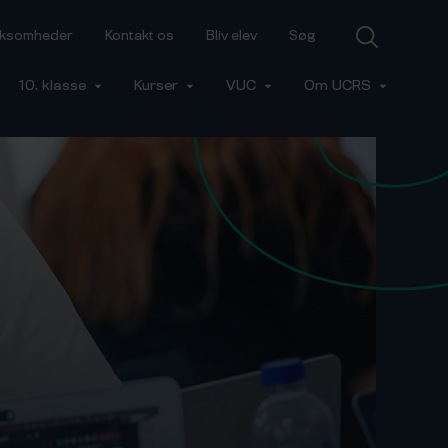
irksomheder
Kontakt os
Bliv elev
Søg
10. klasse
Kurser
VUC
Om UCRS