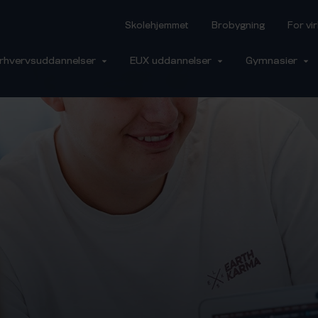
Skolehjemmet
Brobygning
For v
rhvervsuddannelser
EUX uddannelser
Gymnasier