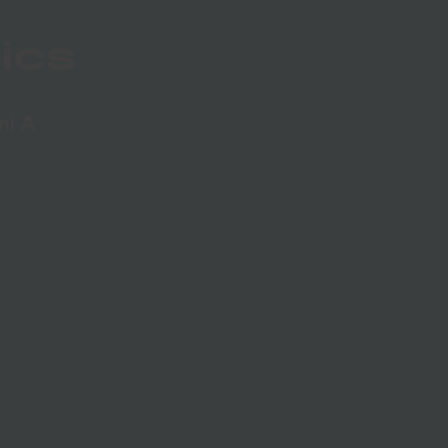
ics
mi A