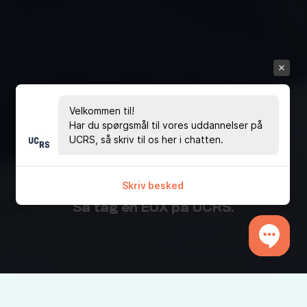
EUX Business
Velkommen til!
og Teknisk
Har du spørgsmål til vores uddannelser på
UCRS, så skriv til os her i chatten.
Vil du have en studentereksamen og
Skriv besked
en faglig uddannelse på én gang?
Så tag en EUX på UCRS.