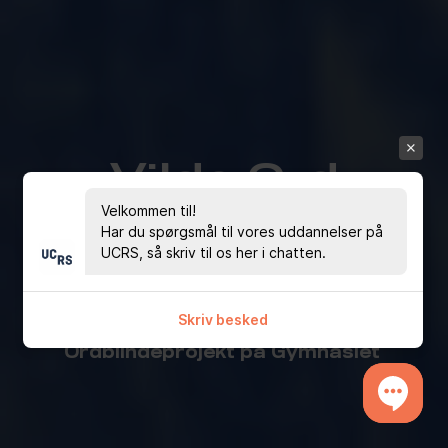
Vilde Ord
Velkommen til!
Har du spørgsmål til vores uddannelser på
konference om
UCRS, så skriv til os her i chatten.
ordblindhed
Skriv besked
Treslået Tovværk - et
Ordblindeprojekt på Gymnasiet