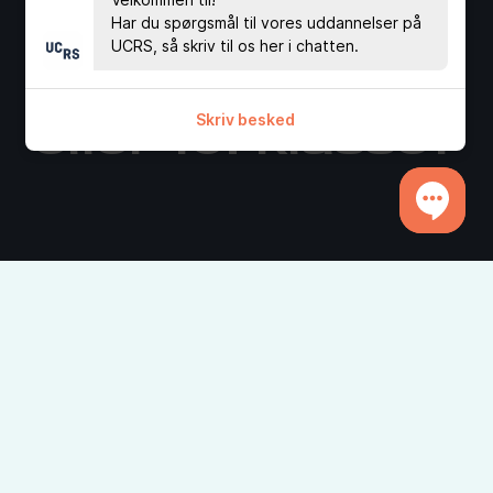
Har du spørgsmål til vores uddannelser på
Kommer du
UCRS, så skriv til os her i chatten.
direkte fra 9.
Skriv besked
eller 10. klasse?